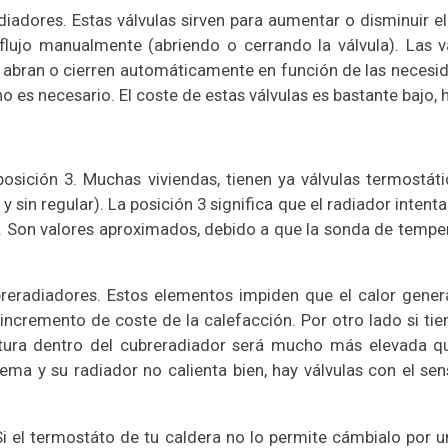
radiadores. Estas válvulas sirven para aumentar o disminuir e
l flujo manualmente (abriendo o cerrando la válvula). Las 
abran o cierren automáticamente en función de las necesid
 es necesario. El coste de estas válvulas es bastante bajo, 
 posición 3. Muchas viviendas, tienen ya válvulas termostá
 sin regular). La posición 3 significa que el radiador intent
. Son valores aproximados, debido a que la sonda de tempe
breradiadores. Estos elementos impiden que el calor gener
 incremento de coste de la calefacción. Por otro lado si ti
ra dentro del cubreradiador será mucho más elevada que 
blema y su radiador no calienta bien, hay válvulas con el se
 Si el termostáto de tu caldera no lo permite cámbialo por 