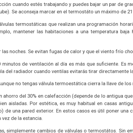
facción cuando estés trabajando y puedes bajar un par de g
sube). Se aconseja marcar en el termostáto un máximo de 2
álvulas termostáticas que realizan una programación horari
mplo, mantener las habitaciones a una temperatura baja h
or las noches. Se evitan fugas de calor y que el viento frío 
 minutos de ventilación al día es más que suficiente. Es m
a del radiador cuando ventilas evitarás tirar directamente la
unque no tengas válvula termoestática cierra la llave de los
un ahorro del 30% en calefacción (depende de lo antigua que s
ien aisladas. Por estética, es muy habitual en casas antig
 de una pared exterior. En estos casos es útil poner una c
n vez de la estancia.
ras, simplemente cambios de válvulas o termostátos. Sin 