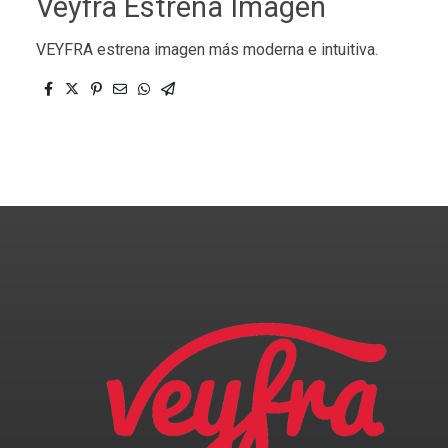
Veyfra Estrena Imagen
VEYFRA estrena imagen más moderna e intuitiva.