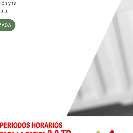
ón y te
 ti.
IZADA