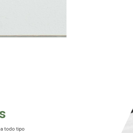
as
 a todo tipo