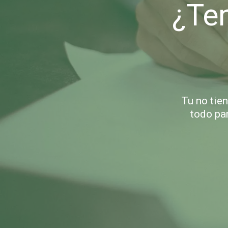
¿Ten
Tu no tie
todo pa