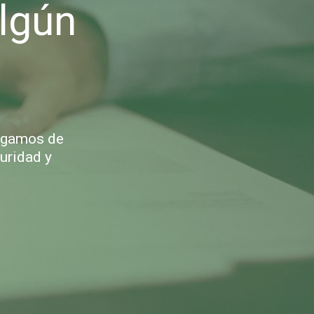
algún
argamos de
uridad y