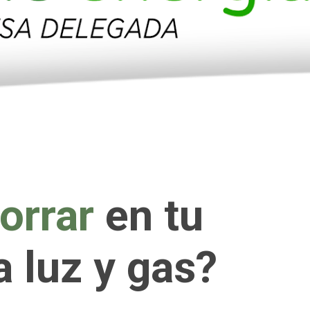
orrar
en tu
a luz y gas?