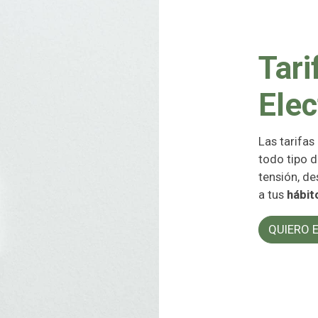
Tari
Elec
Las tarifas
todo tipo d
tensión, de
a tus
hábit
QUIERO 