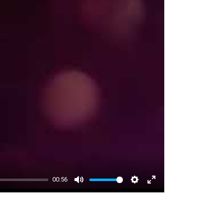
00:56
Mute
Settings
Enter
fullscreen