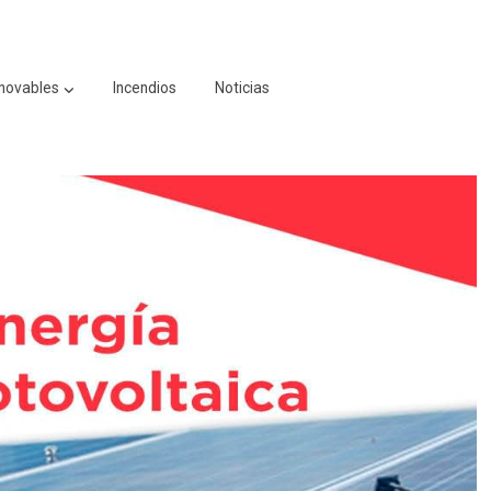
novables
Incendios
Noticias