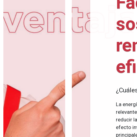
Fá
so
re
ef
¿Cuáles
La energí
relevante
reducir l
efecto i
principal