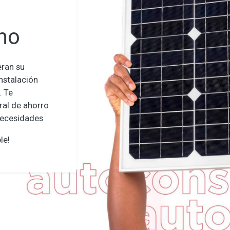
mo
eran su
nstalación
. Te
ral de ahorro
necesidades
le!